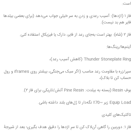
است.
فاز ۱ (اژدها): آسیب رعدی و زدن به سر خیلی جواب می‌دهد (برای بعضی بیلدها
فایر هم بد نیست).
فاز ۲ (شاه): بهتر است به‌جای رعد از فایر، دارک یا فیزیکال استفاده کنی.
آیتم‌ها/رینگ‌ها:
Thunder Stoneplate Ring (کاهش آسیب رعد)،
سپر/زره با مقاومت رعد مناسب (اگر سبک می‌جنگی، بیشتر روی iframes و رول
حساب کن تا بلاک)،
بوفِ Resin (بسته به بیلدت: Pine Resin آتش/تاریکی برای فاز ۲).
Equip Load زیر ~70٪ نگه‌دار تا رُل‌های بلند داشته باشی.
تاکتیک‌های کلیدی
فاز ۱: دوربین را گاهی آن‌لاک کن تا سرِ اژدها را دقیق هدف بگیری؛ بعد از شیرجهٔ