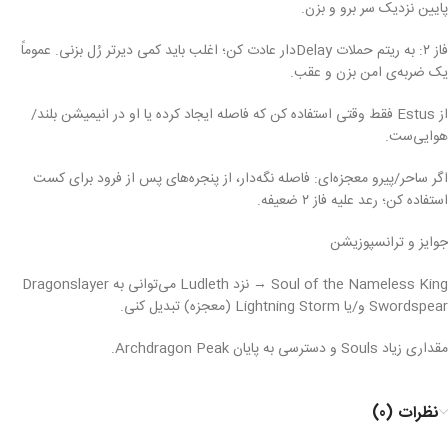
پایین نزدیک سر برو و بزن.
فاز ۲: به ریتم حملات Delayدار عادت کن؛ اغلب باید کمی دیرتر رُل بزنی. عموماً
یک ضربه‌ی امن بزن و عقب.
از Estus فقط وقتی استفاده کن که فاصله ایجاد کرده یا او در انیمیشن بلند/
هوایی‌ست.
اگر ساحر/پیرو معجزه‌ای: فاصله نگه‌دار، از پنجره‌های پس از فرود برای کست
استفاده کن؛ رعد علیه فاز ۲ ضعیفه.
جوایز و ترانسپوزیشن
Soul of the Nameless King → نزد Ludleth می‌توانی به Dragonslayer
Swordspear و/یا Lightning Storm (معجزه) تبدیل کنی.
مقداری زیاد Souls و دسترسی به پایان Archdragon Peak.
نظرات (0)