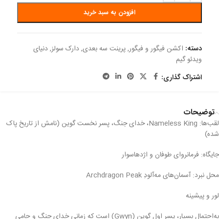
افزودن به سبد خرید
دسته:
اکشن فیگور و فیگور
,
پرینت سه بعدی
,
دارک سولز
,
دنیای
ویدئو گیم
اشتراک گذاری:
توضیحات
لقب‌ها: Nameless King، خدای جنگ، پسر نخست گوین (نامش از تاریخ پاک
شده)
جایگاه: فرمانروای طوفان و اژدهاسوار
محل نبرد: آسمان‌های مه‌آلودِ Archdragon Peak
لور و پیشینه
به‌احتمال بسیار، پسر اول گوین (Gwyn) است که زمانی خدای جنگ و حامی