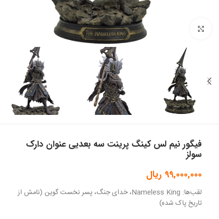
بزرگنمایی تصویر
فیگور نیم لس کینگ پرینت سه بعدیی عنوان دارک
سولز
99,000,000
ریال
لقب‌ها: Nameless King، خدای جنگ، پسر نخست گوین (نامش از
تاریخ پاک شده)