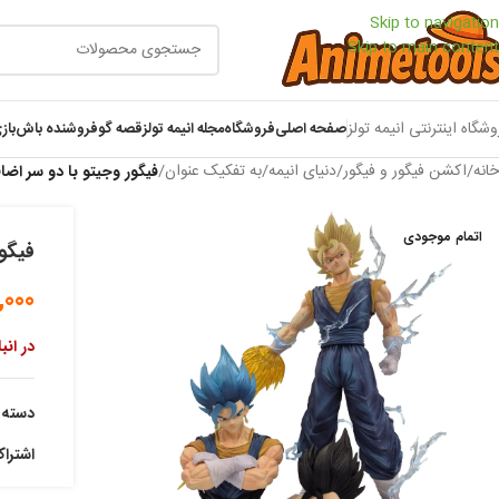
Skip to navigation
Skip to main content
وشگاه اینترنتی انیمه تولز
صفحه اصلی
فروشگاه
مجله انیمه تولز
قصه گو
فروشنده باش
باز
خانه
/
اکشن فیگور و فیگور
/
دنیای انیمه
/
به تفکیک عنوان
/
فیگور وجیتو با دو سر اضا
اتمام موجودی
فیگور
,000
در انب
دسته:
اشترا