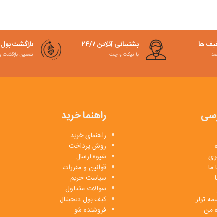
فیف ها
پشتیبانی آنلاین ۲۴/۷
بازگشت پول
با تیکت و چت
تضمین بازگشت به کمت
سی
راهنما خرید
راهنمای خرید
روش پرداخت
بری
شیوه ارسال
 ما
قوانین و مقررات
ا
سیاست حریم
سوالات متداول
مه تولز
کیف پول دیجیتال
ه من
فروشنده شو