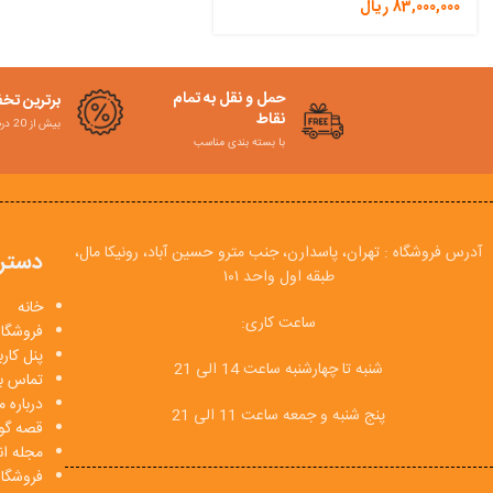
83,000,000
ریال
حمل و نقل به تمام
برترین تخ
نقاط
بیش از 20 درصد
با بسته بندی مناسب
آدرس فروشگاه : تهران، پاسدارن، جنب مترو حسین آباد، رونیکا مال،
دستر
طبقه اول واحد ۱۰۱
خانه
ساعت کاری:
فروشگاه
پنل کار
شنبه تا چهارشنبه ساعت 14 الی 21
تماس با
درباره م
پنج شنبه و جمعه ساعت 11 الی 21
قصه گو
مجله انی
فروشگا