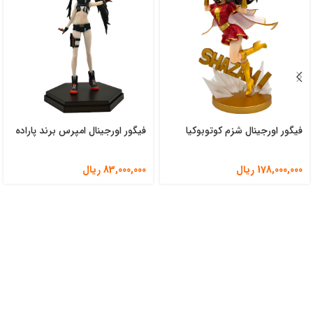
فیگور اورجینال شزم کوتوبوکیا
فیگور اورجینال امپرس برند پاراده
178,000,000
ریال
83,000,000
ریال