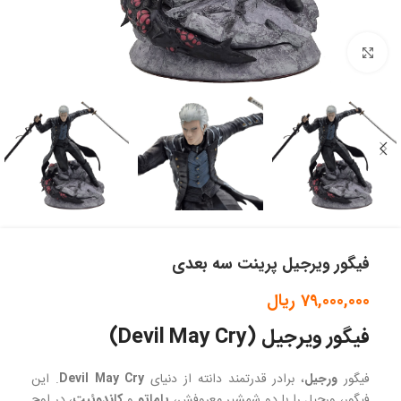
بزرگنمایی تصویر
فیگور ویرجیل پرینت سه بعدی
79,000,000
ریال
فیگور ویرجیل
(Devil May Cry)
فیگور
ورجیل
، برادر قدرتمند دانته از دنیای
Devil May Cry
. این
فیگور، ورجیل را با دو شمشیر معروفش،
یاماتو
و
کاندوئیت
، در اوج