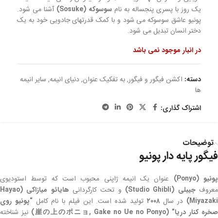
یک روز با پسری پنجساله به نام
سوسوکه (Sosuke)
آشنا می شود.
پونیو عاشق سوسوکه می شود و با کمک قدرتهای جادویی خود به یک
دختر انسان تبدیل می شود.
در انبار موجود نمی باشد
دسته:
اکشن فیگور و فیگور
,
به تفکیک عنوان
,
دنیای انیمه
,
سایر انیمه
ها
اشتراک گذاری:
توضیحات
فیگور پایه دار پونیو
ونیو (Ponyo)
عنوان یک انیمه ژاپنی محبوب است که توسط استودیوی
عروف
جیبلی (Studio Ghibli)
و تحت کارگردانی
هایائو میازاکی (Hayao
Miyazaki
در سال
۲۰۰۸
تولید شده است. این فیلم با نام کامل
“پونیو روی
خره کنار دریا” (崖の上のポニョ, Gake no Ue no Ponyo)
نیز شناخته