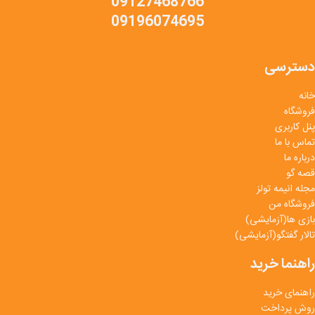
09127468766
09196074695
دسترسی
خانه
فروشگاه
پنل کاربری
تماس با ما
درباره ما
قصه گو
مجله انیمه تولز
فروشگاه من
بازی ها(آزمایشی)
تالار گفتگو(آزمایشی)
راهنما خرید
راهنمای خرید
روش پرداخت