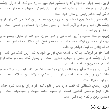
آرین
، پسر جوان و شجاع که با شمشیر کوکوشیبو مبارزه می کند. او دارای چشم
های آبی و موهای بلند و سفید است. او بسیار باهوش، مهربان و وفادار است. او
عاشق
لینا
، دختر رئیس روستای خود است.
لینا
، دختر زیبا و شیرین که با قدرت های درمان خود به آرین کمک می کند. او دارای
چشم های سبز و موهای قرمز است. او بسیار شجاع، با احساس و صادق است. او
عاشق
آرین
است.
زورو
، دوست صمیمی آرین که با تیر و کمان مبارزه می کند. او دارای چشم های
قهوه ای و موهای کوتاه و سیاه است. او بسیار شوخ طبع، خلاق و ماجراجو است. او
علاقه زیادی به
نینا
، خواهر لینا دارد.
نینا
، خواهر کوچکتر لینا که با قدرت های نورانی خود به تیم آرین کمک می کند. او
دارای چشم های بنفش و موهای طلایی است. او بسیار شاد، بامزه و ساده لوح
است. او به
زورو
علاقه مند است.
گرو
، رئیس روستای آرین و لینا که با تبر خود محافظت می کند. او دارای چشم های
خاکستری و ریش سفید است. او بسیار حکیم، قدرتمند و عادلانه است. او
پدر
لینا
و
نینا
است.
آزور
، اژدهای شیطانی که قصد دارد دنیا را نابود کند. او دارای پوست تیره، چشم
های قرمز و نفس آتشین است. او بسیار ظالم، خبیث و خودخواه است. او
دشمن
آرین
و تمام زنده گان است.
نظرات (0)