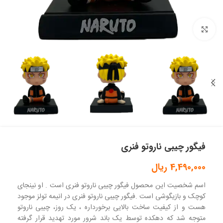
بزرگنمایی تصویر
فیگور چیبی ناروتو فنری
4,490,000
ریال
اسم شخصیت این محصول فیگور چیبی ناروتو فنری است . او نینجای
کوچک و بازیگوشی است .فیگور چیبی ناروتو فنری در انیمه تولز موجود
هست و از کیفیت ساخت بالایی برخورداره ، یک روز، چیبی ناروتو
متوجه شد که دهکده توسط یک باند شرور مورد تهدید قرار گرفته