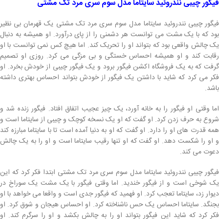
فیگور چیبی نندروئید سایتاما مدل سوم سری مرد تک مشتی
فیگور چیبی نندروئید سایتاما مدل سوم سری مرد تک مشتی یک قهرمان بی نظیر
بود که با یک مشت می توانست هر دشمنی را از پای درآورد. او همیشه به دنبال
یک چالش واقعی بود که بتواند او را تحریک کند. اما هیچ کس نمی توانست با او
رقابت کند و او همیشه احساس خستگی و بی مزگی می کرد. روزی او تصمیم
گرفت که به یک فروشگاه اکشن فیگور برود و یک فیگور چیبی از خودش بخرد. او
فکر می کرد که شاید با داشتن یک فیگور از خودش بتواند احساس بهتری داشته
باشد.
اما وقتی او فیگور را به خانه آورد، یک چیز عجیب اتفاق افتاد. فیگور زنده شد و
شروع به حرف زدن کرد. او گفت که او یک نسخه کوچک و چیبی از سایتاما است و
همه قدرت های او را دارد. او گفت که او به دنیا آمده است تا با سایتاما مبارزه کند
و او را شکست دهد. او گفت که او تنها رقیب سایتاما است و او را به یک چالش
دعوت می کند.
فیگور چیبی نندروئید سایتاما مدل سوم سری مرد تک مشتی ابتدا فکر کرد که این
یک شوخی است و از فیگور خندید. اما وقتی فیگور با یک مشت یک سوراخ در
دیوار زد، سایتاما تعجب کرد. او فهمید که فیگور جدی است و واقعا می خواهد با او
بجنگد. سایتاما احساس یک حس ناشناخته کرد. او احساس هیجان و شوق کرد. او
فکر کرد که شاید این فیگور بتواند او را به چالش بکشد و او را سرگرم کند. او