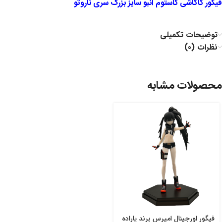
فیگور کاکاشی کاستوم انبو سایز بزرگ سری ناروتو
توضیحات تکمیلی
نظرات (0)
محصولات مشابه
فیگور اورجینال امپرس برند پاراده