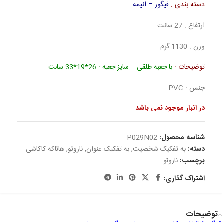
دسته بندی :
فیگور – انیمه
ارتفاع : 27 سانت
وزن : 1130 گرم
توضیحات :
با جعبه طلقی سایز جعبه : 26*19*33 سانت
جنس : PVC
در انبار موجود نمی باشد
شناسه محصول:
P029N02
دسته:
به تفکیک شخصیت
,
به تفکیک عنوان
,
ناروتو
,
هاتاکه کاکاشی
برچسب:
ناروتو
اشتراک گذاری:
توضیحات