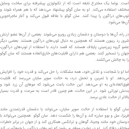
است. بولما یک مخترع نابغه است که از تکنولوژی پیشرفته برای ساخت وسایل
مختلف استفاده می‌کند. او به سان گوکو پیشنهاد می‌دهد که با هم همراه شوند و
توپ‌های دراگون را پیدا کنند. سان گوکو با علاقه قبول می‌کند و آغاز ماجراجویی
آن‌ها می‌شود.
در راه، آن‌ها با دوستان و دشمنان زیادی روبرو می‌شوند. بعضی از آن‌ها عضو ارتش
شرور رد ریبون هستند که همچنین به دنبال توپ‌های دراگون هستند. بعضی دیگر
عضو گروه زیرزمینی پایلاف هستند که قصد دارند با استفاده از توپ‌های دراگون،
جهان را تسخیر کنند. بعضی هم دارای قابلیت‌های خارق‌العاده هستند که سان گوکو
را به چالش می‌کشند.
اما او با شجاعت و تلاش خود، همه مشکلات را حل می‌کند و قدرت خود را افزایش
می‌دهد. او با تمرین و تحمل درد، به حالت سوپر سایان می‌رسد که قابلیت
فوق‌العاده‌ای به او می‌دهد. این حالت باعث می‌شود که موهای آن زرد شود و
بدنش نورانی شود. در این حالت، هم چنین قادر است به سرعت و قدرت بسیار
بالاتر از حالت عادی برسد.
سان گوکو با استفاده از حالت سوپر سایان، می‌تواند با دشمنان قدرتمندی مانند
فریزا، سل و بوو مبارزه کند و آن‌ها را شکست دهد. سان گوکو همچنین می‌تواند با
دوستان خود مانند وجیتا، گوهان و ترانکس همکاری کند و از جهان در برابر خطرات
مختلف دفاع کند. او در نهایت موفق می‌شود که توپ‌های دراگون را جمع‌آوری کند