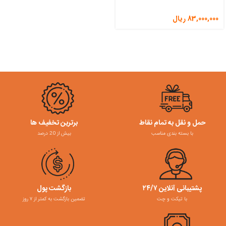
83,000,000
ریال
حمل و نقل به تمام نقاط
برترین تخفیف ها
با بسته بندی مناسب
بیش از 20 درصد
پشتیبانی آنلاین ۲۴/۷
بازگشت پول
با تیکت و چت
تضمین بازگشت به کمتر از ۷ روز