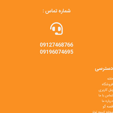
شماره تماس :
09127468766
09196074695
دسترسی
خانه
فروشگاه
پنل کاربری
تماس با ما
درباره ما
قصه گو
مجله انیمه تولز