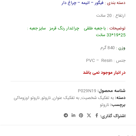
دسته بندی :
فیگور – انیمه – چراغ دار
ارتفاع : 20 سانت
توضیحات :
با جعبه طلقی چراغدار رنگ قرمز سایز جعبه :
25*19*33 سانت
وزن :
840 گرم
جنس : PVC – Resin
در انبار موجود نمی باشد
شناسه محصول:
P029N19
دسته:
به تفکیک شخصیت
,
به تفکیک عنوان
,
ناروتو
,
ناروتو اوزوماکی
برچسب:
ناروتو
اشتراک گذاری: