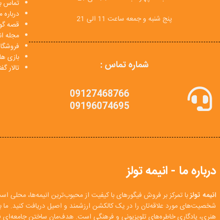
تماس با
درباره م
پنج شنبه و جمعه ساعت 11 الی 21
قصه گو
مجله انی
فروشگا
بازی ها
شماره تماس :
تالار گ
09127468766
09196074695
درباره ما - انیمه تولز
انیمه تولز
با تمرکز بر فروش فیگورهای با کیفیت از محبوب‌ترین انیمه‌ها، محلی اس
شخصیت‌های مورد علاقه‌تان را در یک کالکشن ارزشمند و اصیل دریافت کنید. ما
هنری، یادگاری خاطره‌های تلویزیونی و فرهنگی است. هدف‌مان ساختن جامعه‌ای فع