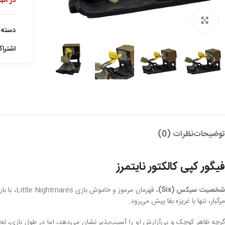
در انب
بزرگنمایی تصویر
دسته:
اشترا
توضیحات
نظرات (0)
فیگور کپی کالکتور نایتمرز
خصیت سیکس (Six)
، قهرما
مرگبار، تنها با غریزه بقا پیش می‌رود.