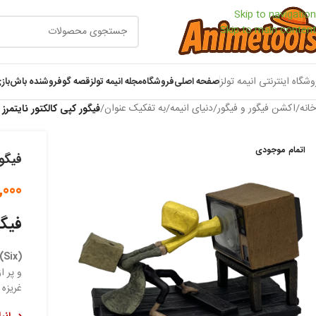
Skip to navigation
Skip to main content
وشگاه اینترنتی انیمه تولز
صفحه اصلی
فروشگاه
مجله انیمه تولز
قصه گو
فروشنده باش
باز
خانه
/
اکشن فیگور و فیگور
/
دنیای انیمه
/
به تفکیک عنوان
/
فیگور کپی کالکتور نایتمرز
اتمام موجودی
فیگور
,000
فیگو
(Six)
و پر ا
غریزه 