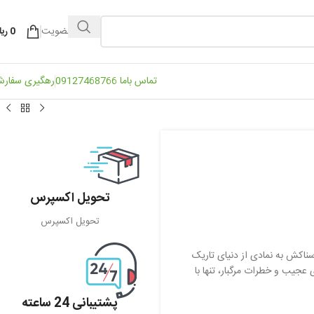
ورود / عضویت
0
ریا
تماس باما 09127468766
رهگیری سفار
تحویل اکسپرس
تحویل اکسپرس
ارانی زرد رنگ و سکوت ترسناکش به نمادی از دنیای تاریک
عجیب و خطرات مرگبار، تنها با
پشتیبانی 24 ساعته