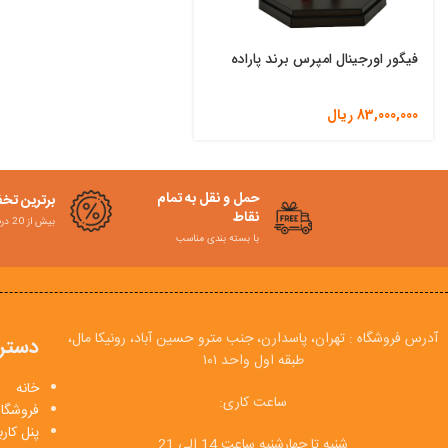
فیگور اورجینال امپرس برند پاراده
83,000,000
ریال
حمل و نقل به تمام
برترین تخ
نقاط
بیش از 20 درصد
با بسته بندی مناسب
آدرس فروشگاه : تهران، پاسدارن، جنب مترو حسین آباد، رونیکا مال،
دستر
طبقه اول واحد ۱۰۱
خانه
ساعت کاری:
فروشگاه
پنل کار
شنبه تا چهارشنبه ساعت 14 الی 21