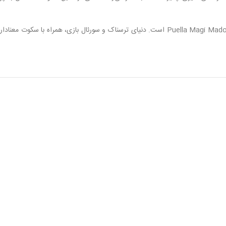
مانند Made in Abyss یا Puella Magi Madoka Magica است. دنیای ترسناک و سورئال بازی، همراه با سکوت معنادار