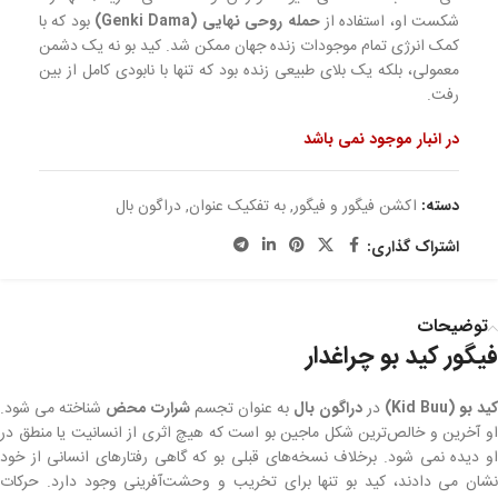
شکست او، استفاده از
حمله روحی نهایی (Genki Dama)
بود که با
کمک انرژی تمام موجودات زنده جهان ممکن شد. کید بو نه یک دشمن
معمولی، بلکه یک بلای طبیعی زنده بود که تنها با نابودی کامل از بین
رفت.
در انبار موجود نمی باشد
دسته:
اکشن فیگور و فیگور
,
به تفکیک عنوان
,
دراگون بال
اشتراک گذاری:
توضیحات
فیگور کید بو چراغدار
کید بو (Kid Buu)
در
دراگون بال
به عنوان تجسم
شرارت محض
شناخته می شود.
او آخرین و خالص‌ترین شکل ماجین بو است که هیچ اثری از انسانیت یا منطق در
او دیده نمی شود. برخلاف نسخه‌های قبلی بو که گاهی رفتارهای انسانی از خود
نشان می دادند، کید بو تنها برای تخریب و وحشت‌آفرینی وجود دارد. حرکات