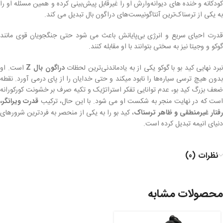
کودکانه و خنده های دیوانه‌وارش او را غیرقابل پیش‌بینی کرده و همین مسئله او را
به یکی از ترسناک‌ترین آنتاگونیست‌های دراگون بال تبدیل می کند.
قدرت احیای سریع و انرژی بی‌پایانش باعث می شود حتی جنگجویان قوی مانند
گوکو و وجیتا نیز به سختی بتوانند با او مقابله کنند.
برد نهایی کید بو با گوکو یکی از به یادماندنی‌ترین لحظات
دراگون بال Z
است. او
بدون هیچ ترسی سیاره‌ها را نابود میکند و حتی خدایان را از پای درمی آورد. نقطه
ضعف بزرگ کید بو، عدم توانایی تفکر استراتژیک و تکیه صرف بر خشونت کورکورانه
ست که در نهایت منجر به شکست او می شود. با این حال، ترکیب
قدرت ویرانگر،
فتار غیرمنطقی و ظاهر ترسناک
، کید بو را به یکی از منحصر به فردترین شرورهای
دنیای انیمه تبدیل کرده است.
نظرات (0)
محصولات مشابه