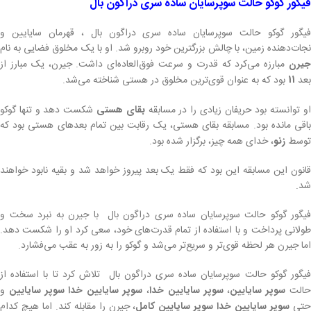
فیگور گوکو حالت سوپرسایان ساده سری دراگون بال
فیگور گوکو حالت سوپرسایان ساده سری دراگون بال ، قهرمان سایایین و
نجات‌دهنده زمین، با چالش بزرگترین خود روبرو شد. او با یک مخلوق فضایی به نام
جیرن
مبارزه می‌کرد که قدرت و سرعت فوق‌العاده‌ای داشت. جیرن، یک مبارز از
بعد
11
بود که به عنوان قوی‌ترین مخلوق در هستی شناخته می‌شد.
و توانسته بود حریفان زیادی را در مسابقه
بقای هستی
شکست دهد و تنها گوکو
باقی مانده بود. مسابقه بقای هستی، یک رقابت بین تمام بعدهای هستی بود که
توسط
زنو
، خدای همه چیز، برگزار شده بود.
قانون این مسابقه این بود که فقط یک بعد پیروز خواهد شد و بقیه نابود خواهند
شد.
فیگور گوکو حالت سوپرسایان ساده سری دراگون بال با جیرن به نبرد سخت و
طولانی پرداخت و با استفاده از تمام قدرت‌های خود، سعی کرد او را شکست دهد.
اما جیرن هر لحظه قوی‌تر و سریع‌تر می‌شد و گوکو را به زور به عقب می‌فشارد.
فیگور گوکو حالت سوپرسایان ساده سری دراگون بال تلاش کرد تا با استفاده از
الت
سوپر سایایین
،
سوپر سایایین خدا
،
سوپر سایایین خدا سوپر سایایین
و
تی
سوپر سایایین خدا سوپر سایایین کامل
، جیرن را مقابله کند. اما هیچ کدام