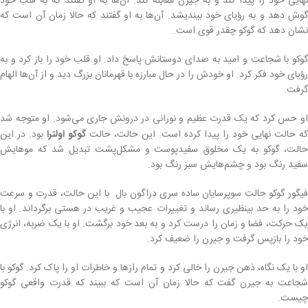
نهایی خود را پیدا کند و به جیرن مقابله کند. آن‌ها به او گفتند که به قلب خود
گوش دهد و به رؤیای خود بیندیشد. آن‌ها به او گفتند که حالا زمان آن است که
نشان دهد که گوکو چقدر قوی است.
گوکو با شجاعت و امید به صدای دوستانش پاسخ داد. او قلب خود را باز کرد و به
رؤیای خود فکر کرد. او خودش را در حال مبارزه با قهرمانان بزرگ دید و از آن‌ها الهام
گرفت.
او حس کرد که یک قدرت عظیم و نورانی در درونش جاری می‌شود. او متوجه شد
که حالت نهایی خود را پیدا کرده است. این حالت، حالت
گوکو اولترا
بود. در این
حالت، گوکو به یک مخلوق سفیدپوست و مشکل‌پشت تبدیل شد که موهایش
سفید رنگ بود و چشم‌هایش سبز رنگ بود.
فیگور گوکو حالت سوپرسایان ساده سری دراگون بال با این حالت، قدرت و سرعت
خود را به حد بینظیری رساند و تغییرات عجیب و غریب در هستی برگرداند. او با
یک حرکت، فضا و زمان را درست کرد و به بعد خود برگشت. او با یک ضربه، انرژی
خود را بازپس گرفت و جیرن را ضعیف کرد.
او با یک نگاه، ذهن جیرن را خالی کرد و تمام رازها و خاطرات او را پاک کرد. گوکو با
شجاعت به جیرن گفت که حالا زمان آن است که ببیند که قدرت واقعی گوکو
چیست.