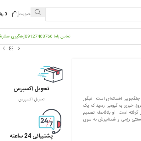
ورود / عضویت
0
ریا
تماس باما 09127468766
رهگیری سفار
تحویل اکسپرس
نگجویی افسانه‌ای است . فیگور
تحویل اکسپرس
روز، خبری به گیومی رسید که یک
گرفته است. او بلافاصله تصمیم
اس سنتی رزمی و شمشیرش به سوی
پشتیبانی 24 ساعته