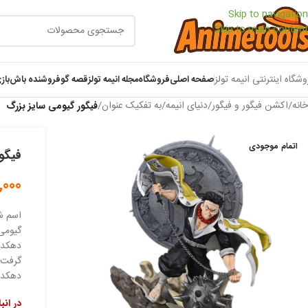
Skip to navigation
Skip to main content
وشگاه اینترنتی انیمه تولز
صفحه اصلی
فروشگاه
مجله انیمه تولز
قصه گو
فروشنده باش
باز
خانه
/
اکشن فیگور و فیگور
/
دنیای انیمه
/
به تفکیک عنوان
/
فیگور گیومی سایز بزرگ
اتمام موجودی
فیگو
,000
اسم ش
گیومی 
دهکده
گرفت 
دهکده
در انب