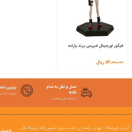
فیگور اورجینال امپرس برند پاراده
83,000,000
ریال
حمل و نقل به تمام
برترین تخ
نقاط
بیش از 20 درصد
با بسته بندی مناسب
آدرس فروشگاه : تهران، پاسدارن، جنب مترو حسین آباد، رونیکا مال،
دستر