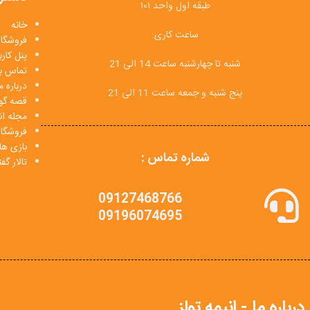
طبقه اول واحد ۱۰۱
خانه
ساعت کاری:
فروشگاه
پنل کار
شنبه تا چهارشنبه ساعت 14 الی 21
تماس با
درباره م
پنج شنبه و جمعه ساعت 11 الی 21
قصه گو
مجله انی
فروشگا
بازی ها
شماره تماس :
تالار گ
09127468766
09196074695
درباره ما - انیمه تولز