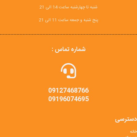
شنبه تا چهارشنبه ساعت 14 الی 21
پنج شنبه و جمعه ساعت 11 الی 21
شماره تماس :
09127468766
09196074695
دسترسی
خانه