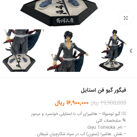
بزرگنمایی تصویر
فیگور گیو فن استایل
16,900,000
ریال
19,900,000
ریال
🧍‍♂️ گیو تو‌میوکا – هاشیرای آب با استایلی خونسرد و مرموز
🌀 مشخصات کلی
– نام: Giyu Tomioka
– نقش: هاشیرا (ستون) آب در سپاه شکارچیان شیطان