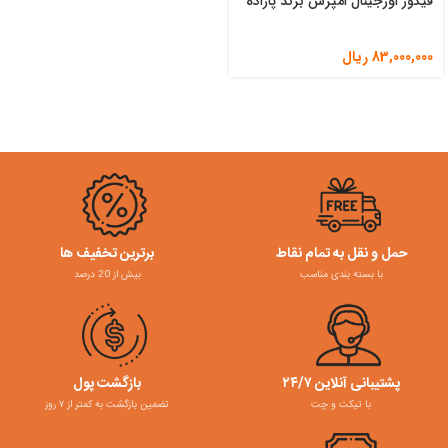
فیگور اورجینال امپرس برند پاراده
83,000,000
ریال
حمل و نقل به تمام نقاط
برترین تخفیف ها
با بسته بندی مناسب
بیش از 20 درصد
پشتیبانی آنلاین ۲۴/۷
بازگشت پول
با تیکت و چت
تضمین بازگشت به کمتر از ۷ روز