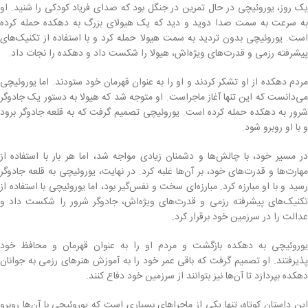
یک روز، یوروئیچی در حال تمرین در جنگل بود که صدای فریاد کودکی را شنید. او
به سرعت به سمت صدا دوید و دید که یک هیولای بزرگ به دهکده حمله کرده
است. یوروئیچی بدون تردید به سمت هیولا حمله کرد و با استفاده از تکنیک‌های
پیشرفته رزمی و قدرت‌های ویژه‌اش، هیولا را شکست داد و دهکده را نجات داد.
مردم دهکده از او تشکر کردند و او را به عنوان قهرمان خود ستودند. اما یوروئیچی
می‌دانست که این تنها آغاز ماجراست. او متوجه شد که هیولا به دستور یک جادوگر
شرور به دهکده حمله کرده است. یوروئیچی تصمیم گرفت که به قلعه جادوگر برود
و با او روبرو شود.
در مسیر خود، با چالش‌ها و دشمنان زیادی مواجه شد، اما هر بار با استفاده از
مهارت‌ها و قدرت‌های خود، بر آن‌ها غلبه کرد. در نهایت، یوروئیچی به قلعه جادوگر
رسید و با او مبارزه کرد. مبارزه‌ای سخت و نفس‌گیر بود، اما یوروئیچی با استفاده از
تکنیک‌های پیشرفته رزمی و قدرت‌های ویژه‌اش، جادوگر شرور را شکست داد و
عدالت را در سرزمین خود برقرار کرد.
یوروئیچی به دهکده بازگشت و مردم او را به عنوان قهرمان و محافظ خود
پذیرفتند. او تصمیم گرفت که باقی عمر خود را به آموزش هنرهای رزمی به جوانان
دهکده بپردازد تا آن‌ها نیز بتوانند از سرزمین خود دفاع کنند.
این داستان کوتاه، تنها یکی از ماجراهای بسیاری است که یوروئیچی با آن‌ها روبرو