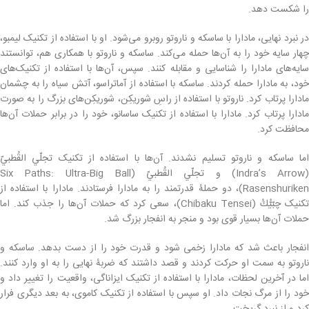
را شکست دهد.
در نبرد نهایی، مادارا با ساسکه و ناروتو روبرو می‌شود. او با استفاده از تکنیک لیمبو،
چهار سایه خود را به آن‌ها حمله می‌کند. ساسکه و ناروتو با همکاری هم، توانستند
سایه‌های مادارا را شناسایی و مقابله کنند. سپس، آن‌ها با استفاده از تکنیک‌های
خود، به مادارا حمله کردند. ساسکه با استفاده از آماتراسو، آتش سیاه را به چشمان
مادارا پرتاب کرد. ناروتو با استفاده از راسِ شوریکِن، شوریکِن‌های بزرگ را به صورت
مادارا پرتاب کرد. مادارا با استفاده از تکنیک ساسانو، خود را در برابر حملات آن‌ها
محافظت کرد.
اما ساسکه و ناروتو تسلیم نشدند. آن‌ها با استفاده از تکنیک تجلّي القُطبيّ
(Indra’s Arrow) و تجلّي القُطبيّ (Six Paths: Ultra-Big Ball
Rasenshuriken)، دو حملۀ قدرتمند را به مادارا فرستادند. مادارا با استفاده از
تکنیک چبّيُّكُ (Chibaku Tensei)، سعی کرد که حملات آن‌ها را جذب کند. اما
حملات آن‌ها بسیار قوی بود و منجر به انفجار بزرگ شد.
انفجار باعث شد که مادارا زخمی شود و قدرت خود را از دست بدهد. ساسکه و
ناروتو به سمت او حرکت کردند و قصد داشتند که ضربۀ نهایی را به او وارد کنند.
اما در آخرین لحظات، مادارا با استفاده از تکنیک ایزاناگی، واقعیت را تغییر داد و
خود را از مرگ نجات داد. او سپس با استفاده از تکنیک کاموی، به بعد دیگری فرار