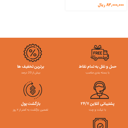
83,000,000
ریال
حمل و نقل به تمام نقاط
برترین تخفیف ها
با بسته بندی مناسب
بیش از 20 درصد
پشتیبانی آنلاین ۲۴/۷
بازگشت پول
با تیکت و چت
تضمین بازگشت به کمتر از ۷ روز