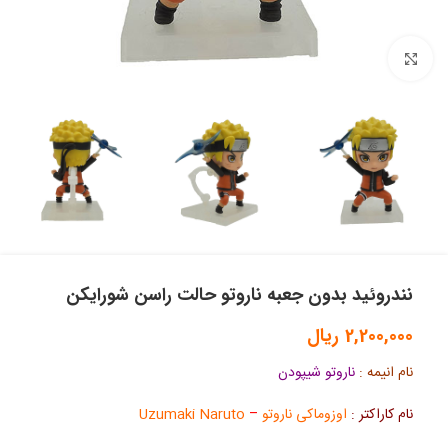
بزرگنمایی تصویر
نندروئید بدون جعبه ناروتو حالت راسن شورایکن
2,200,000
ریال
نام انیمه :
ناروتو شیپودن
نام کاراکتر :
اوزوماکی ناروتو
–
Uzumaki Naruto