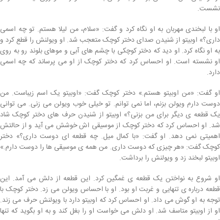
نشست.
او با لبخندی مهربان به او نگاه کرد و گفت: «سلام، من لیلا هستم. تو چه اسمی
داری؟» اوبیتو از شنیدن صدای دختر کوچک متعجب شد. او ویولنش را قطع کرد و
به او نگاه کرد. او دید که دختر کوچکی با چشم های آبی و موهای بلوند رو به روی
او نشسته است. او احساس کرد که دختر کوچک از او می پرساند که چه اسمی
دارد.
او گفت: «من اوبیتو هستم.» دختر کوچک گفت: «اوبیتو یک اسم زیباست. من
دوست دارم ویولن بزنم، اما نمی توانم. تو خیلی خوب ویولن می زنی. می توانی
یک قطعه ی دیگر برای من بزنی؟» اوبیتو از شنیدن حرف های دختر کوچک شاد
شد. او احساس کرد که دختر کوچک از موسیقی اش خوشش می آید و از حالتش
اهمیتی نمی دهد. او گفت: «با کمال میل. چه قطعه ای دوست داری؟» دختر
کوچک گفت: «هر چیزی که دوست داری. من همه ی موسیقی ها را دوست دارم.»
اوبیتو لبخند زد و ویولنش را برداشت.
او شروع به نواختن یک قطعه ی غمگین کرد. این قطعه از دلش می آمد. این
قطعه درباره ی تنهایی و غربت او بود. او با احساس ویولن می زد. دختر کوچک با
توجه به او گوش می داد. او احساس کرد که اوبیتو دارد با ویولنش حرف می زند.
او از اوبیتو متاسف شد. او دلش می خواست او را بغل کند و به او بگوید که تنها