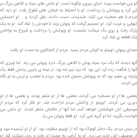
او می خواست ببیند دنیای بیرون چگونه است. او لباس های سیاه و کلاهی بزرگ بر
تن کرد و ویولنش را برداشت. او با احتیاط به خیابان های شلوغ رفت. او دید که
مردم با هم صحبت می کنند، خندیدند، دست دادند، بغل کردند و … او احساس
تنهایی و غربت کرد. او تصمیم گرفت که ویولن بزند تا خودش را شاد کند. او به یک
پارک رفت و روی یک نیمکت نشست. او ویولنش را برداشت و شروع به نواختن
یک قطعه ی شاد کرد.
صدای ویولن اوبیتو به گوش مردم رسید. مردم از کنجکاوی به سمت او رفتند.
آنها دیدند که یک مرد سیاه پوش با کلاهی بزرگ دارد ویولن می زند. اما چیزی که
آنها را شگفت زده کرد این بود که مرد نیم تنه بود. از نیمه ی پایین بدنش فقط یک
پارچه ی سفید بود که به ویولنش متصل شده بود. مردم با تعجب و ترس به او نگاه
می کردند.
بعضی ها از او مسخره می کردند، بعضی ها از او متنفر بودند و بعضی ها از او
دوری می کردند. اوبیتو از واکنش مردم ناراحت شد. او فکر کرد که مردم از
موسیقی اش خوششان خواهد آمد، اما آنها از حالتش متنفر شدند. او دلش می
خواست بگرید، اما او گریه نمی کرد. او فقط ویولن می زد.
در میان مردم، یک دختر کوچک بود که از اوبیتو متفاوت بود. او از او ترسیده نبود و
از موسیقی اش لذت می برد. او به آرامی به سمت او رفت و روی نیمکت کنار او