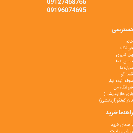
09127468766
09196074695
دسترسی
خانه
فروشگاه
پنل کاربری
تماس با ما
درباره ما
قصه گو
مجله انیمه تولز
فروشگاه من
بازی ها(آزمایشی)
تالار گفتگو(آزمایشی)
راهنما خرید
راهنمای خرید
روش پرداخت