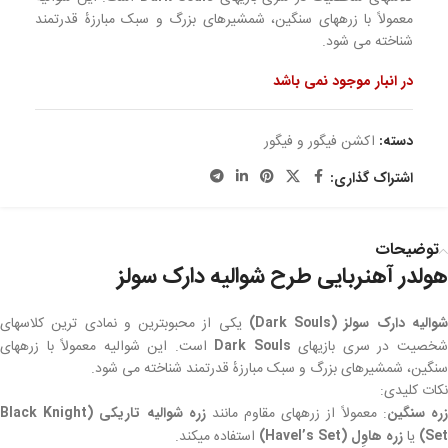
معمولاً با زرههای سنگین، شمشیرهای بزرگ و سبک مبارزهٔ قدرتمند
شناخته می شود.
در انبار موجود نمی باشد
دسته:
اکشن فیگور و فیگور
اشتراک گذاری:
توضیحات
هولدر آهنربایی طرح شوالیه دارک سولز
والیه دارک سولز (Dark Souls)
یکی از محبوبترین و نمادی ترین کلاسهای
خصیت در سری بازیهای
Dark Souls
است. این شوالیه معمولاً با زرههای
سنگین، شمشیرهای بزرگ و سبک مبارزهٔ قدرتمند شناخته می شود.
نکات کلیدی:
ره سنگین
: معمولاً از زرههای مقاوم مانند
زره شوالیه تاریکی (Black Knight
Set)
یا
زره هاوِل (Havel’s Set)
استفاده میکند.