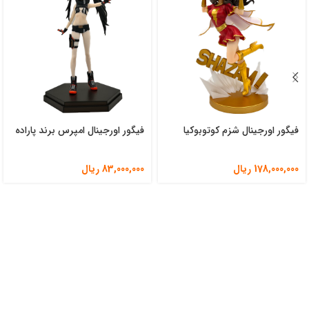
فیگور اورجینال شزم کوتوبوکیا
فیگور اورجینال امپرس برند پاراده
178,000,000
ریال
83,000,000
ریال