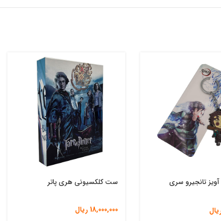
آویز تانجیرو سری
ست کلکسیونی هری پاتر
18,000,000
ریال
یال