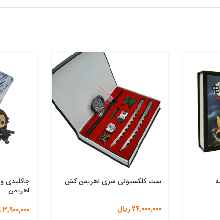
ه
ست کلکسیونی سری اهریمن کش
جاکلیدی و 
اهریمن
24,000,000
ریال
3,900,000
ر