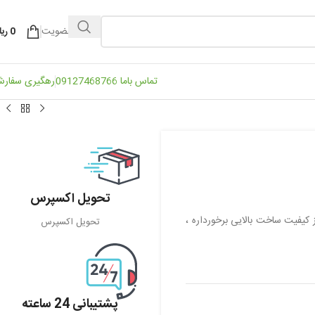
ورود / عضویت
0
ریا
تماس باما 09127468766
رهگیری سفار
تحویل اکسپرس
کیفیت ساخت بالایی برخورداره ،
تحویل اکسپرس
پشتیبانی 24 ساعته