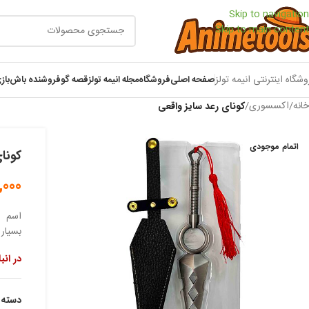
Skip to navigation
Skip to main content
وشگاه اینترنتی انیمه تولز
صفحه اصلی
فروشگاه
مجله انیمه تولز
قصه گو
فروشنده باش
باز
خانه
/
اکسسوری
/
کونای رعد سایز واقعی
اتمام موجودی
کونا
,000
اسم ا
بسیار 
در انب
دسته: