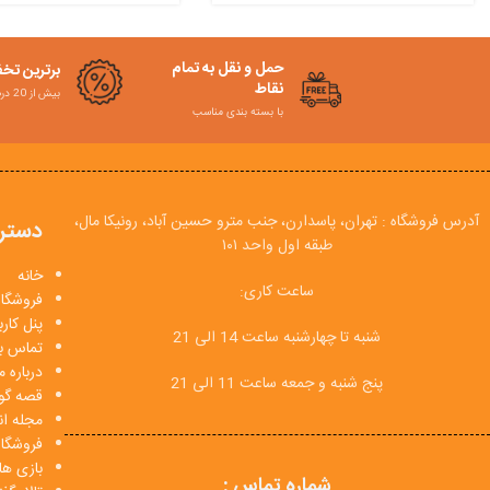
حمل و نقل به تمام
برترین تخ
نقاط
بیش از 20 درصد
با بسته بندی مناسب
آدرس فروشگاه : تهران، پاسدارن، جنب مترو حسین آباد، رونیکا مال،
دستر
طبقه اول واحد ۱۰۱
خانه
ساعت کاری:
فروشگاه
پنل کار
شنبه تا چهارشنبه ساعت 14 الی 21
تماس با
درباره م
پنج شنبه و جمعه ساعت 11 الی 21
قصه گو
مجله انی
فروشگا
بازی ها
شماره تماس :