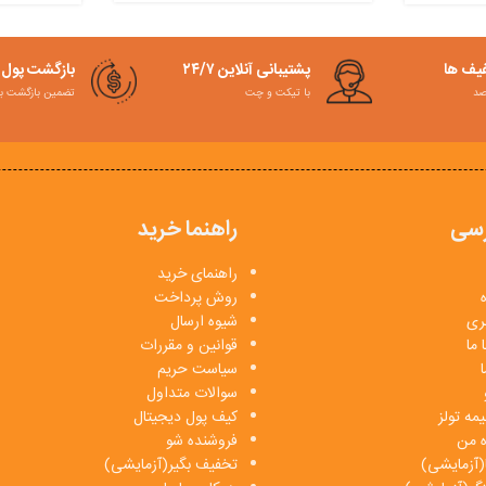
فیف ها
پشتیبانی آنلاین ۲۴/۷
بازگشت پول
با تیکت و چت
تضمین بازگشت به کمت
سی
راهنما خرید
راهنمای خرید
روش پرداخت
بری
شیوه ارسال
 ما
قوانین و مقررات
ا
سیاست حریم
سوالات متداول
مه تولز
کیف پول دیجیتال
ه من
فروشنده شو
(آزمایشی)
تخفیف بگیر(آزمایشی)