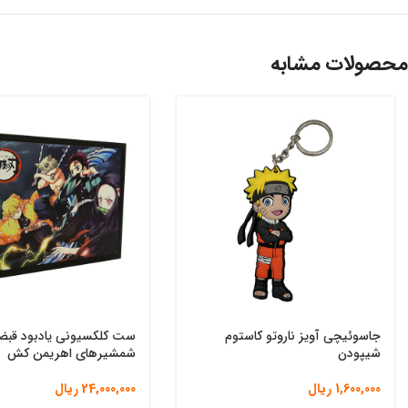
محصولات مشابه
جاسوئیچی آویز ناروتو کاستوم
ست کلکسیونی یادبود قبض
شیپودن
شمشیرهای اهریمن کش
1,600,000
ریال
24,000,000
ریال