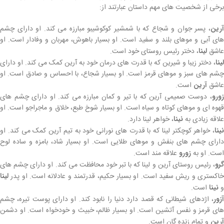
برخی از شخصیت های مهم داستان عبارتند از:
آرین
، پسر جوان و شجاع که با شمشیر کوکوشیبو مبارزه می کند. او دارای چشم
های آبی و موهای بلند و سفید است. او بسیار باهوش، مهربان و وفادار است. او
عاشق
لینا
، دختر رئیس روستای خود است.
لینا
، دختر زیبا و شیرین که با قدرت های درمان خود به آرین کمک می کند. او دارای
چشم های سبز و موهای قرمز است. او بسیار شجاع، با احساس و صادق است. او
عاشق
آرین
است.
زورو
، دوست صمیمی آرین که با تیر و کمان مبارزه می کند. او دارای چشم های
قهوه ای و موهای کوتاه و سیاه است. او بسیار شوخ طبع، خلاق و ماجراجو است. او
علاقه زیادی به
نینا
، خواهر لینا دارد.
نینا
، خواهر کوچکتر لینا که با قدرت های نورانی خود به تیم آرین کمک می کند. او
دارای چشم های بنفش و موهای طلایی است. او بسیار شاد، بامزه و ساده لوح
است. او به
زورو
علاقه مند است.
گرو
، رئیس روستای آرین و لینا که با تبر خود محافظت می کند. او دارای چشم های
خاکستری و ریش سفید است. او بسیار حکیم، قدرتمند و عادلانه است. او پدر
لینا
و
نینا
است.
آزور
، اژدهای شیطانی که قصد دارد دنیا را نابود کند. او دارای پوست تیره، چشم
های قرمز و نفس آتشین است. او بسیار ظالم، خبیث و خودخواه است. او دشمن
آرین
و تمام زنده گان است.