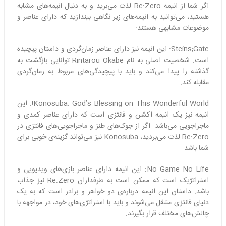
اگر شما از انیمه Re:Zero لذت می‌برید و به دنبال انیمه‌های مشابه
هستید، می‌توانید به انیمه‌های زیر نگاهی بیندازید که دارای عناصر و
موضوعات مشابهی هستند:
Steins;Gate: این انیمه نیز دارای عناصر زمان‌گردی و داستان پیچیده
است. شخصیت اصلی به نام Rintarou Okabe توانایی بازگشت به
گذشته را پیدا می‌کند و باید با پیچیدگی‌های مربوط به زمان‌گردی
مقابله کند.
Konosuba: God’s Blessing on This Wonderful World!: این
انیمه نیز یک انیمه اکشن و فانتزی است که دارای عناصر کمدی و
ماجراجویی می‌باشد. اگر از جوک‌های طنز و ماجراجویی‌های فانتزی در
Re:Zero لذت می‌بردید، Konosuba نیز می‌تواند گزینه‌ی خوبی برای
شما باشد.
No Game No Life: این انیمه دارای عناصر بازی‌های ویدیویی و
استراتژیک است که ممکن است به طرفداران Re:Zero نیز جذاب
باشد. داستان این انیمه درباره‌ی دو خواهر و برادر است که به یک
دنیای فانتزی منتقل می‌شوند و باید با استراتژی‌های خود، در مواجهه با
چالش‌های مختلف قرار بگیرند.