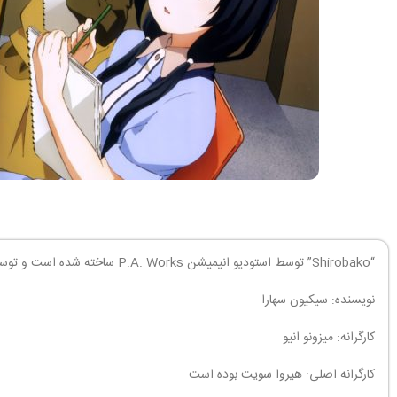
“Shirobako” توسط استودیو انیمیشن P.A. Works ساخته شده است و توسط سیکیون سهارا نوشته و کارگرانه میزونو انیو ساخته شده است. برخی از عوامل سازنده این انیمه عبارتند از:
نویسنده: سیکیون سهارا
کارگرانه: میزونو انیو
کارگرانه اصلی: هیروا سویت بوده است.