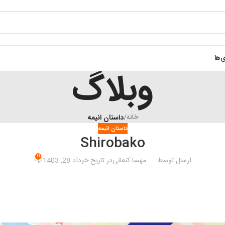
ی‌ها
وبلاگ
خانه
/
داستان انیمه
داستان انیمه
Shirobako
0
ارسال توسط
مهسا کنعانی
در تاریخ خرداد 28, 1403